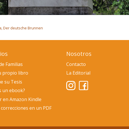
a, Der deutsche Brunnen
ios
Nosotros
de Familias
Contacto
u propio libro
La Editorial
e su Tesis
s un ebook?
ar en Amazon Kindle
 correcciones en un PDF