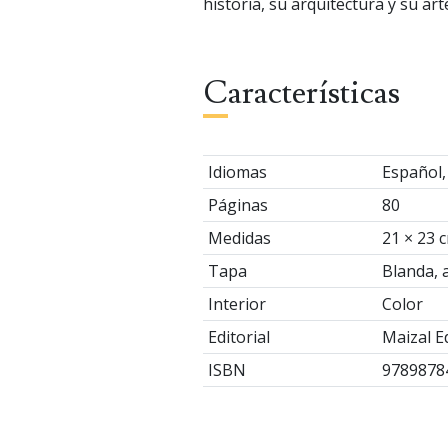
historia, su arquitectura y su art
Características
Idiomas
Español,
Páginas
80
Medidas
21 × 23 
Tapa
Blanda, 
Interior
Color
Editorial
Maizal E
ISBN
9789878