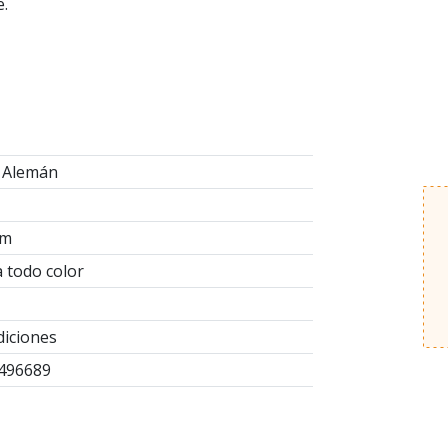
e.
 Alemán
cm
a todo color
diciones
496689