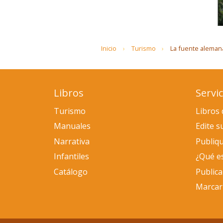
Inicio
Turismo
La fuente aleman
Libros
Servic
Turismo
Libros 
Manuales
Edite s
Narrativa
Publiqu
Infantiles
¿Qué e
Catálogo
Public
Marcar