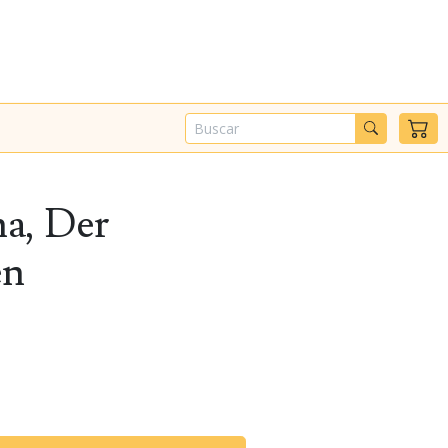
na, Der
en