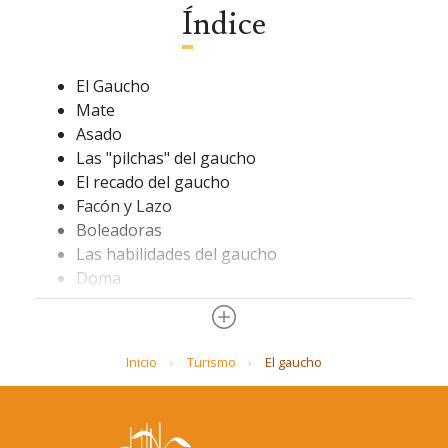
Índice
El Gaucho
Mate
Asado
Las "pilchas" del gaucho
El recado del gaucho
Facón y Lazo
Boleadoras
Las habilidades del gaucho
Doma
Carretas
Las diversiones del gaucho
La Pulpería
Inicio
Turismo
El gaucho
Carreras de caballos
La Pampa
Ombú
Estancia