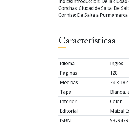
Índice:Introducción; De la ciuda
Conchas; Ciudad de Salta; De Sal
Cornisa; De Salta a Purmamarca
Características
Idioma
Inglés
Páginas
128
Medidas
24 × 18 
Tapa
Blanda, 
Interior
Color
Editorial
Maizal E
ISBN
9879479