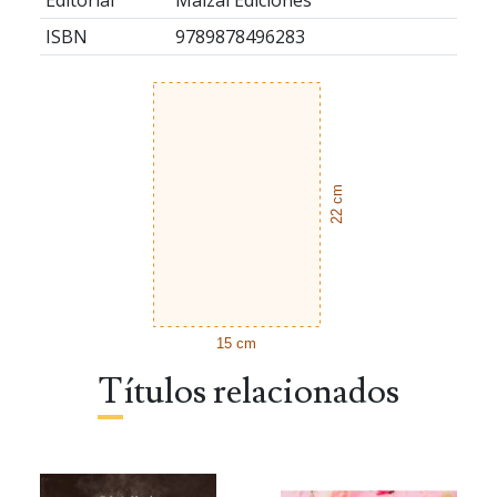
Editorial
Maizal Ediciones
ISBN
9789878496283
22 cm
15 cm
Títulos relacionados