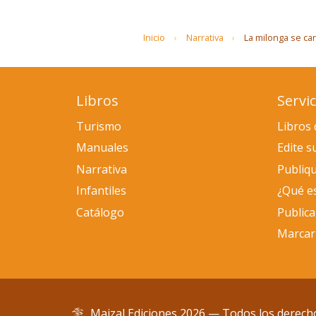
Inicio
Narrativa
La milonga se ca
Libros
Servic
Turismo
Libros 
Manuales
Edite s
Narrativa
Publiqu
Infantiles
¿Qué e
Catálogo
Public
Marcar
Maizal Ediciones 2026 — Todos los derech