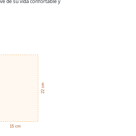
eve de su vida confortable y
22 cm
15 cm