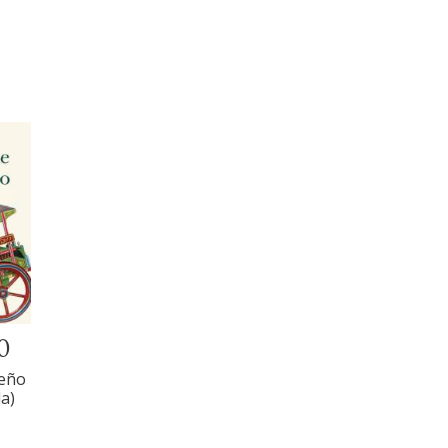
0
teño
a)