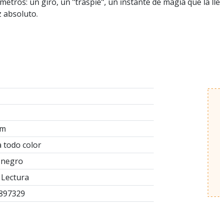
ómetros: un giro, un "traspie", un instante de magia que la ll
z absoluto.
cm
a todo color
 negro
 Lectura
897329