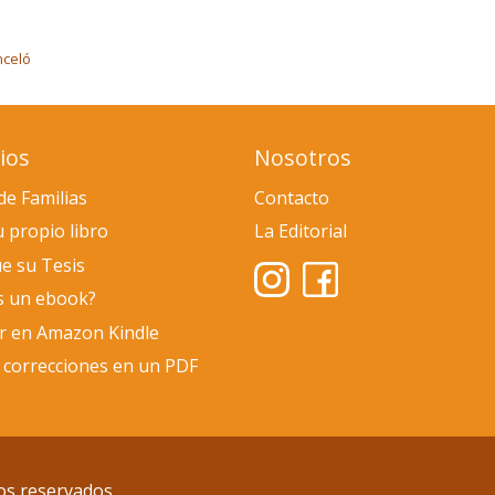
nceló
ios
Nosotros
de Familias
Contacto
u propio libro
La Editorial
e su Tesis
s un ebook?
ar en Amazon Kindle
 correcciones en un PDF
os reservados