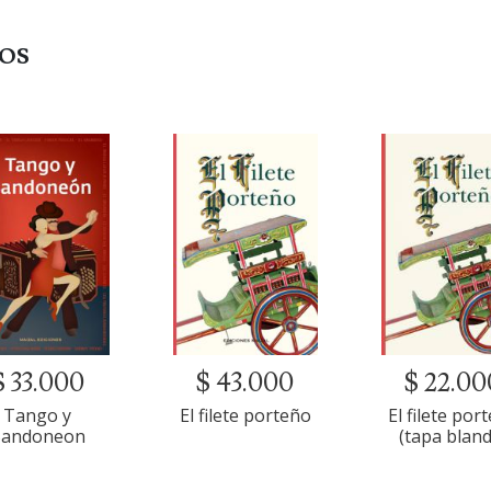
dos
$ 33.000
$ 43.000
$ 22.00
Tango y
El filete porteño
El filete por
Bandoneon
(tapa bland