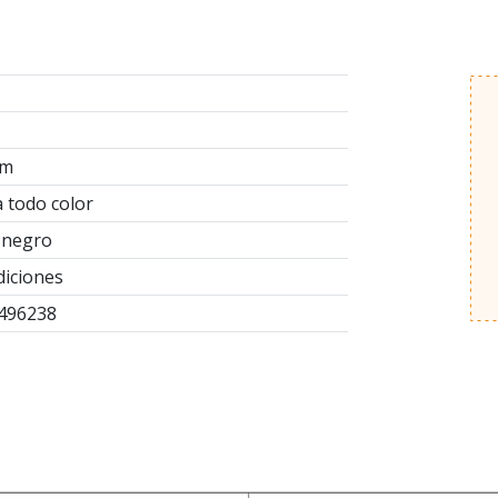
cm
a todo color
 negro
diciones
496238