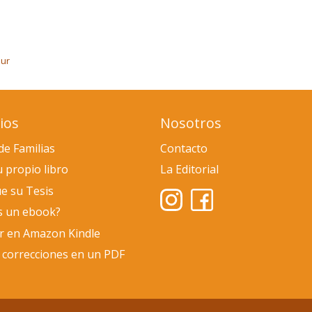
Sur
ios
Nosotros
de Familias
Contacto
u propio libro
La Editorial
e su Tesis
s un ebook?
ar en Amazon Kindle
 correcciones en un PDF