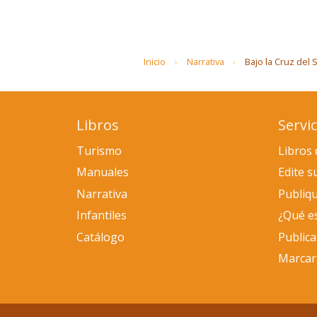
Inicio
Narrativa
Bajo la Cruz del 
Libros
Servic
Turismo
Libros 
Manuales
Edite s
Narrativa
Publiqu
Infantiles
¿Qué e
Catálogo
Public
Marcar