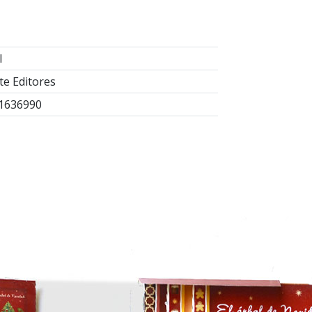
l
e Editores
1636990