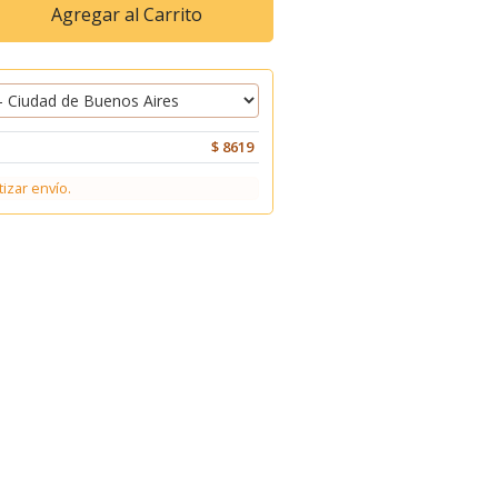
Agregar al Carrito
$ 8619
tizar envío.