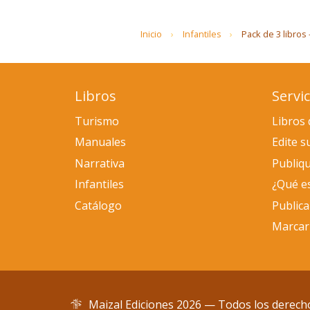
Inicio
Infantiles
Pack de 3 libros
Libros
Servic
Turismo
Libros 
Manuales
Edite s
Narrativa
Publiqu
Infantiles
¿Qué e
Catálogo
Public
Marcar
Maizal Ediciones 2026 — Todos los derech