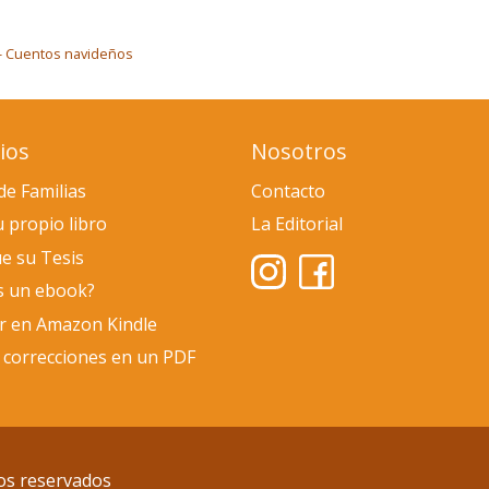
 - Cuentos navideños
ios
Nosotros
de Familias
Contacto
u propio libro
La Editorial
e su Tesis
s un ebook?
ar en Amazon Kindle
 correcciones en un PDF
os reservados