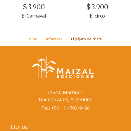
$ 3.900
$ 3.900
El Carnaval
El circo
Inicio
Infantiles
El pájaro de cristal
(1640) Martínez
Buenos Aires, Argentina
Tel.: +54 11 4792-9496
Libros